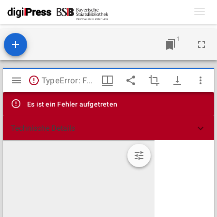
Toggl
navig
1
Mirador
TypeError: Failed to fetch
Viewer
Es ist ein Fehler aufgetreten
Technische Details