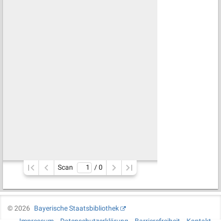
Scan
/ 
0
©
2026
Bayerische Staatsbibliothek
Impressum
Datenschutzerklärung
Barrierefreiheit
Kontakt