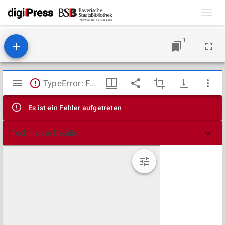
Toggl
navig
1
Mirador
TypeError: Failed to fetch
Viewer
Es ist ein Fehler aufgetreten
Technische Details