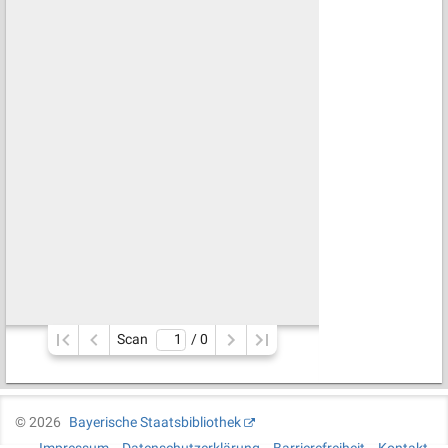
Scan
/ 
0
©
2026
Bayerische Staatsbibliothek
Impressum
Datenschutzerklärung
Barrierefreiheit
Kontakt