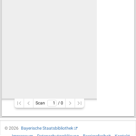
Scan
/ 
0
©
2026
Bayerische Staatsbibliothek
Impressum
Datenschutzerklärung
Barrierefreiheit
Kontakt