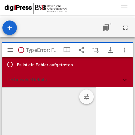
Toggl
navig
1
Mirador
TypeError: Failed to fetch
Viewer
Es ist ein Fehler aufgetreten
Technische Details