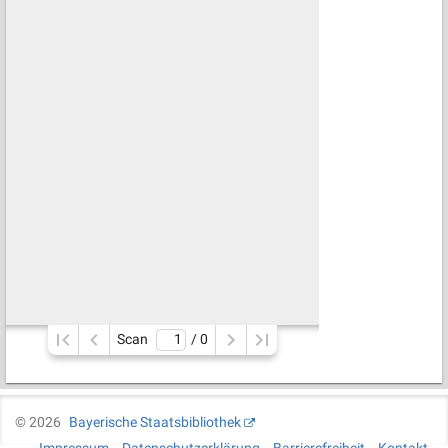
Scan
/ 
0
©
2026
Bayerische Staatsbibliothek
Impressum
Datenschutzerklärung
Barrierefreiheit
Kontakt