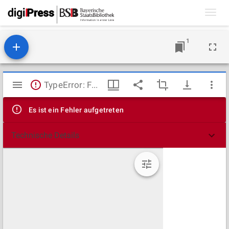
Toggl
navig
1
Mirador
TypeError: Failed to fetch
Viewer
Es ist ein Fehler aufgetreten
Technische Details