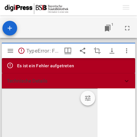
Toggl
navig
1
Mirador
TypeError: Failed to fetch
Viewer
Es ist ein Fehler aufgetreten
Technische Details