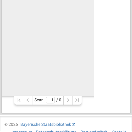
Scan
/ 
0
©
2026
Bayerische Staatsbibliothek
Impressum
Datenschutzerklärung
Barrierefreiheit
Kontakt