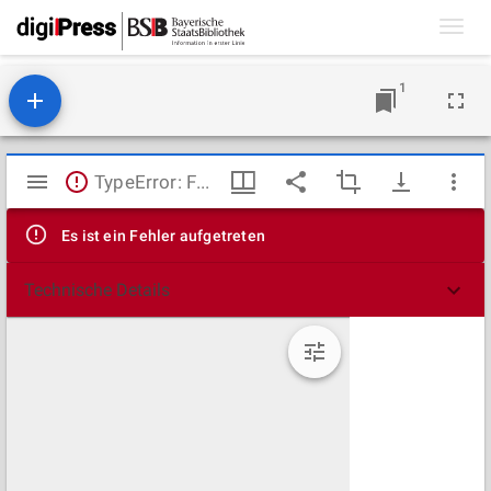
Toggl
navig
1
Mirador
TypeError: Failed to fetch
Viewer
Es ist ein Fehler aufgetreten
Technische Details