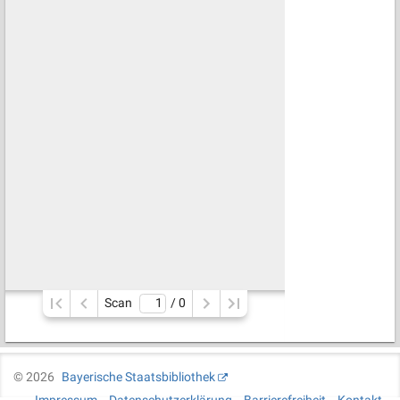
Scan
/ 
0
©
2026
Bayerische Staatsbibliothek
Impressum
Datenschutzerklärung
Barrierefreiheit
Kontakt