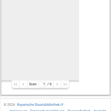
Scan
/ 
0
©
2026
Bayerische Staatsbibliothek
Impressum
Datenschutzerklärung
Barrierefreiheit
Kontakt