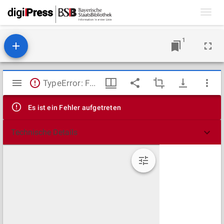
Toggl
navig
1
Mirador
TypeError: Failed to fetch
Viewer
Es ist ein Fehler aufgetreten
Technische Details