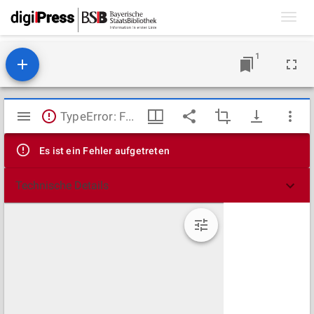
Toggl
navig
1
Mirador
TypeError: Failed to fetch
Viewer
Es ist ein Fehler aufgetreten
Technische Details