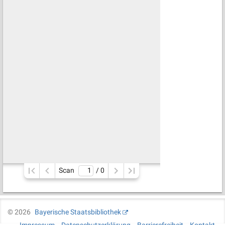
Scan
/ 
0
©
2026
Bayerische Staatsbibliothek
Impressum
Datenschutzerklärung
Barrierefreiheit
Kontakt