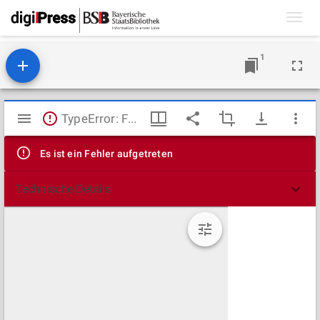
Toggl
navig
1
Mirador
TypeError: Failed to fetch
Viewer
Es ist ein Fehler aufgetreten
Technische Details