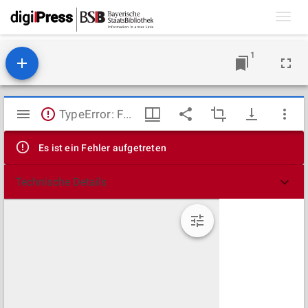
Toggl
navig
1
Mirador
TypeError: Failed to fetch
Viewer
Es ist ein Fehler aufgetreten
Technische Details