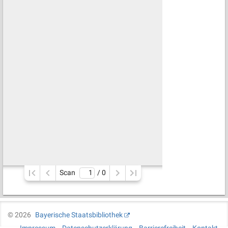
Scan
/ 
0
©
2026
Bayerische Staatsbibliothek
Impressum
Datenschutzerklärung
Barrierefreiheit
Kontakt