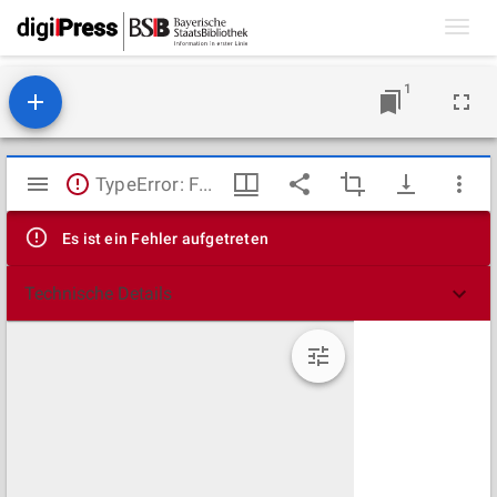
Toggl
navig
1
Mirador
TypeError: Failed to fetch
Viewer
Es ist ein Fehler aufgetreten
Technische Details