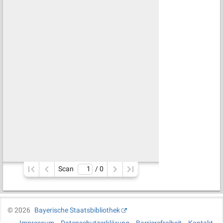
Scan
/ 
0
©
2026
Bayerische Staatsbibliothek
Impressum
Datenschutzerklärung
Barrierefreiheit
Kontakt