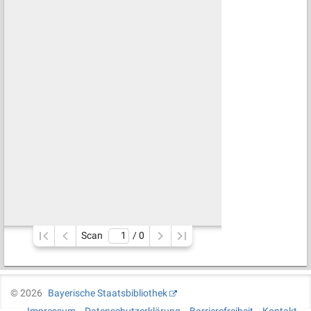
Scan
/ 
0
©
2026
Bayerische Staatsbibliothek
Impressum
Datenschutzerklärung
Barrierefreiheit
Kontakt