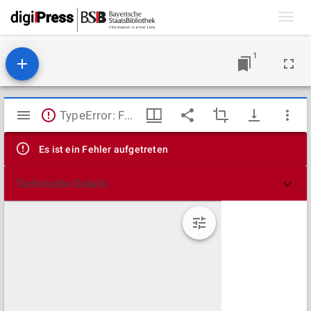
Toggl
navig
1
Mirador
TypeError: Failed to fetch
Viewer
Es ist ein Fehler aufgetreten
Technische Details