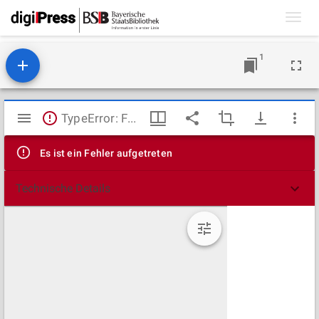
Toggl
navig
1
Mirador
TypeError: Failed to fetch
Viewer
Es ist ein Fehler aufgetreten
Technische Details