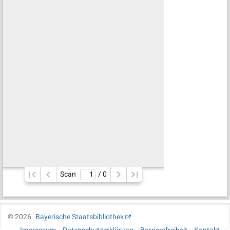
Scan
/ 
0
©
2026
Bayerische Staatsbibliothek
Impressum
Datenschutzerklärung
Barrierefreiheit
Kontakt