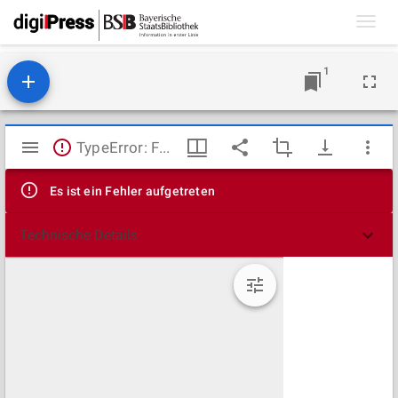
Toggl
navig
1
Mirador
TypeError: Failed to fetch
Viewer
Es ist ein Fehler aufgetreten
Technische Details