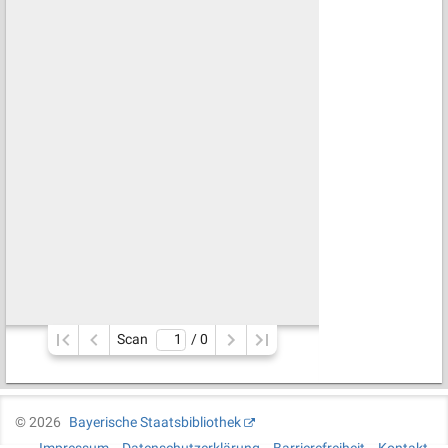
Scan
/ 
0
©
2026
Bayerische Staatsbibliothek
Impressum
Datenschutzerklärung
Barrierefreiheit
Kontakt