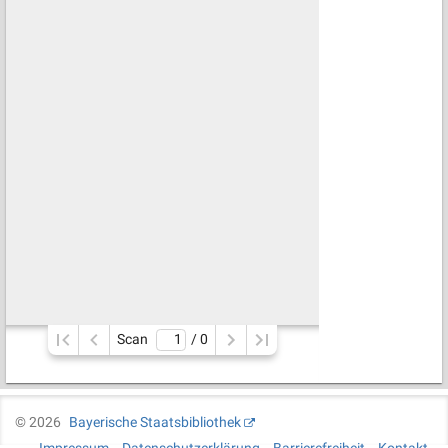
Scan
/ 
0
©
2026
Bayerische Staatsbibliothek
Impressum
Datenschutzerklärung
Barrierefreiheit
Kontakt