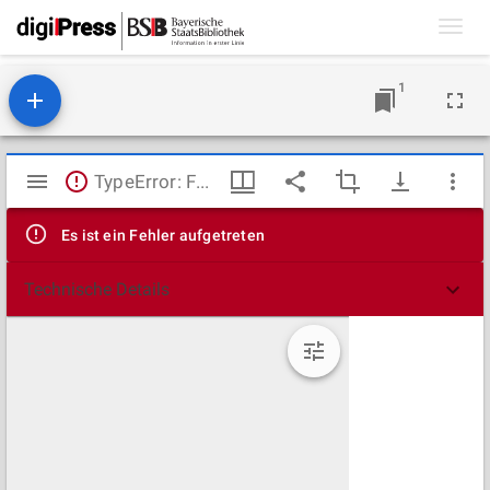
Toggl
navig
1
Mirador
TypeError: Failed to fetch
Viewer
Es ist ein Fehler aufgetreten
Technische Details