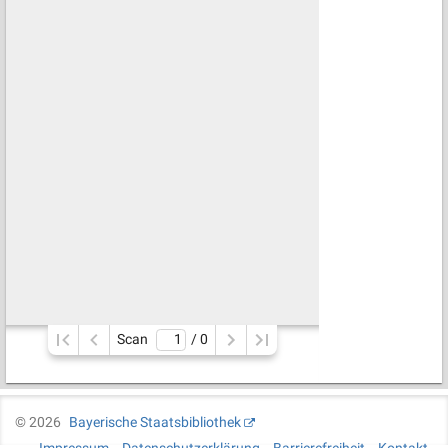
Scan
/ 
0
©
2026
Bayerische Staatsbibliothek
Impressum
Datenschutzerklärung
Barrierefreiheit
Kontakt