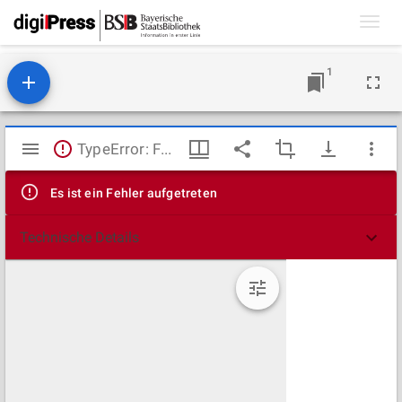
Toggl
navig
1
Mirador
TypeError: Failed to fetch
Viewer
Es ist ein Fehler aufgetreten
Technische Details