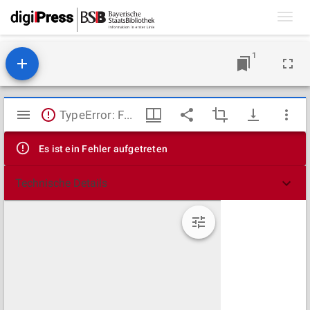
Toggl
navig
1
Mirador
TypeError: Failed to fetch
Viewer
Es ist ein Fehler aufgetreten
Technische Details