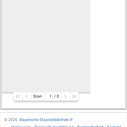
Scan
/ 
0
©
2026
Bayerische Staatsbibliothek
Impressum
Datenschutzerklärung
Barrierefreiheit
Kontakt