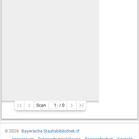
Scan
/ 
0
©
2026
Bayerische Staatsbibliothek
Impressum
Datenschutzerklärung
Barrierefreiheit
Kontakt