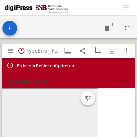
Toggl
navig
1
Mirador
TypeError: Failed to fetch
Viewer
Es ist ein Fehler aufgetreten
Technische Details