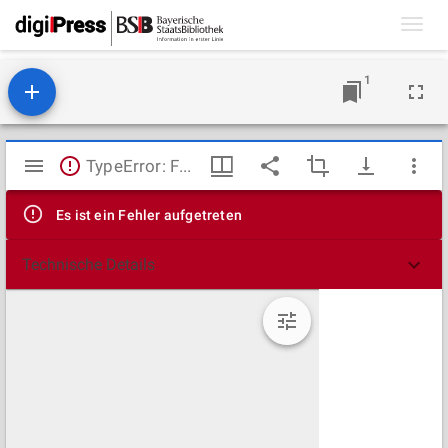
Toggl
navig
1
Mirador
TypeError: Failed to fetch
Viewer
Es ist ein Fehler aufgetreten
Technische Details