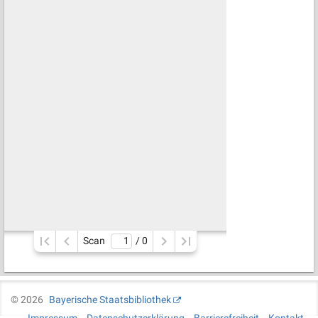
Scan
/ 
0
©
2026
Bayerische Staatsbibliothek
Impressum
Datenschutzerklärung
Barrierefreiheit
Kontakt