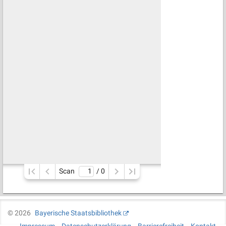
Scan
/ 
0
©
2026
Bayerische Staatsbibliothek
Impressum
Datenschutzerklärung
Barrierefreiheit
Kontakt