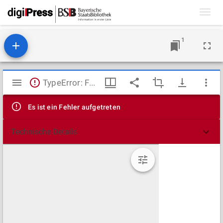
Toggl
navig
1
Mirador
TypeError: Failed to fetch
Viewer
Es ist ein Fehler aufgetreten
Technische Details