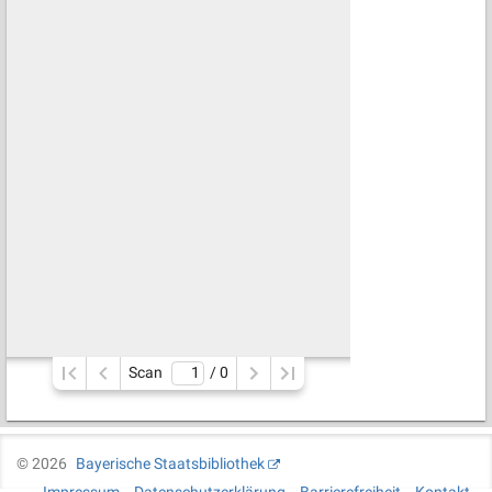
Scan
/ 
0
©
2026
Bayerische Staatsbibliothek
Impressum
Datenschutzerklärung
Barrierefreiheit
Kontakt