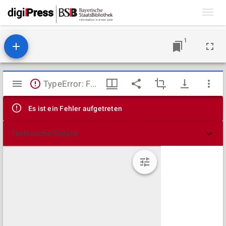
Toggl
navig
1
Mirador
TypeError: Failed to fetch
Viewer
Es ist ein Fehler aufgetreten
Technische Details