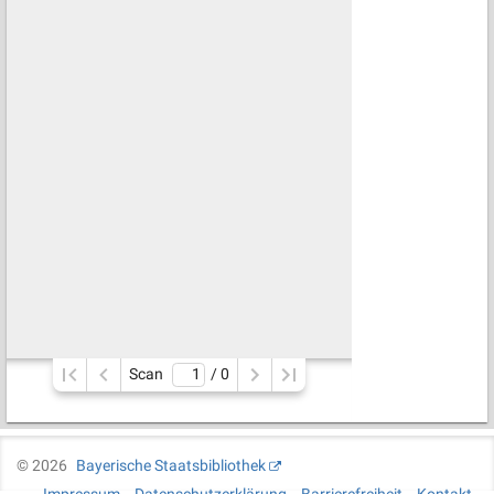
Scan
/ 
0
©
2026
Bayerische Staatsbibliothek
Impressum
Datenschutzerklärung
Barrierefreiheit
Kontakt