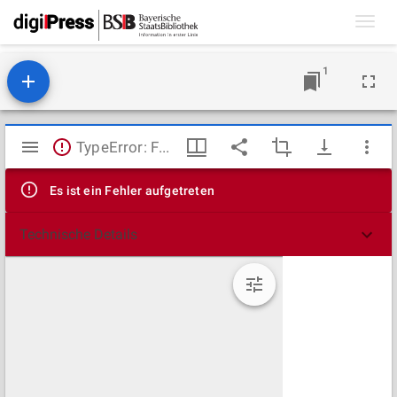
Toggl
navig
1
Mirador
TypeError: Failed to fetch
Viewer
Es ist ein Fehler aufgetreten
Technische Details