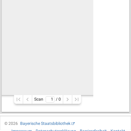
Scan
/ 
0
©
2026
Bayerische Staatsbibliothek
Impressum
Datenschutzerklärung
Barrierefreiheit
Kontakt