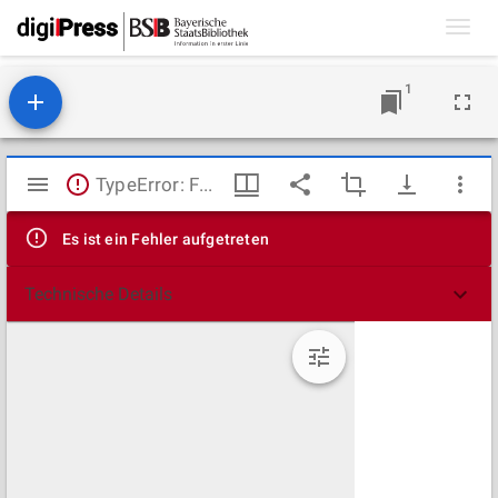
Toggl
navig
1
Mirador
TypeError: Failed to fetch
Viewer
Es ist ein Fehler aufgetreten
Technische Details