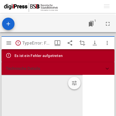
Toggl
navig
1
Mirador
TypeError: Failed to fetch
Viewer
Es ist ein Fehler aufgetreten
Technische Details