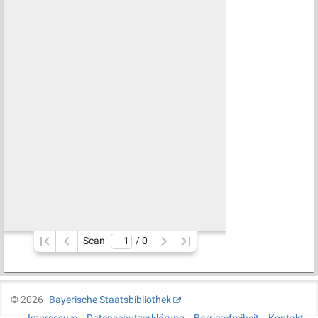
Scan
/ 
0
©
2026
Bayerische Staatsbibliothek
Impressum
Datenschutzerklärung
Barrierefreiheit
Kontakt