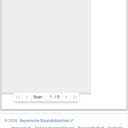
Scan
/ 
0
©
2026
Bayerische Staatsbibliothek
Impressum
Datenschutzerklärung
Barrierefreiheit
Kontakt