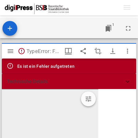
Toggl
navig
1
Mirador
TypeError: Failed to fetch
Viewer
Es ist ein Fehler aufgetreten
Technische Details