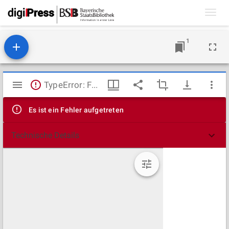
Toggl
navig
1
Mirador
TypeError: Failed to fetch
Viewer
Es ist ein Fehler aufgetreten
Technische Details