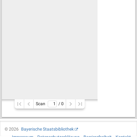
Scan
/ 
0
©
2026
Bayerische Staatsbibliothek
Impressum
Datenschutzerklärung
Barrierefreiheit
Kontakt