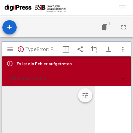
Toggl
navig
1
Mirador
TypeError: Failed to fetch
Viewer
Es ist ein Fehler aufgetreten
Technische Details