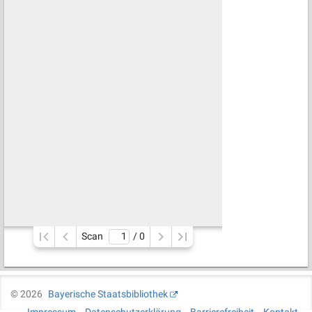
Scan
/ 
0
©
2026
Bayerische Staatsbibliothek
Impressum
Datenschutzerklärung
Barrierefreiheit
Kontakt