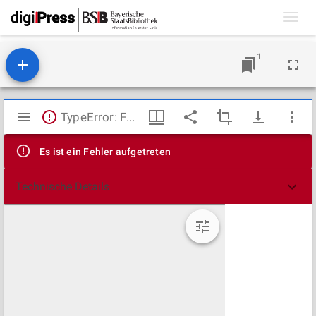
Toggl
navig
1
Mirador
TypeError: Failed to fetch
Viewer
Es ist ein Fehler aufgetreten
Technische Details