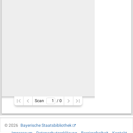
Scan
/ 
0
©
2026
Bayerische Staatsbibliothek
Impressum
Datenschutzerklärung
Barrierefreiheit
Kontakt