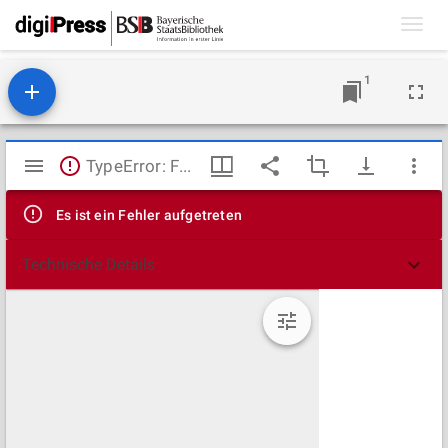
Toggl
navig
1
Mirador
TypeError: Failed to fetch
Viewer
Es ist ein Fehler aufgetreten
Technische Details