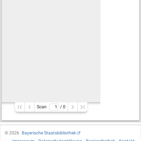
Scan
/ 
0
©
2026
Bayerische Staatsbibliothek
Impressum
Datenschutzerklärung
Barrierefreiheit
Kontakt