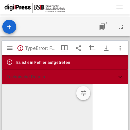
Toggl
navig
1
Mirador
TypeError: Failed to fetch
Viewer
Es ist ein Fehler aufgetreten
Technische Details