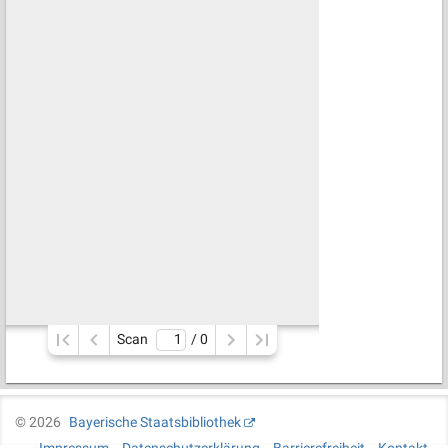
Scan
/ 
0
©
2026
Bayerische Staatsbibliothek
Impressum
Datenschutzerklärung
Barrierefreiheit
Kontakt