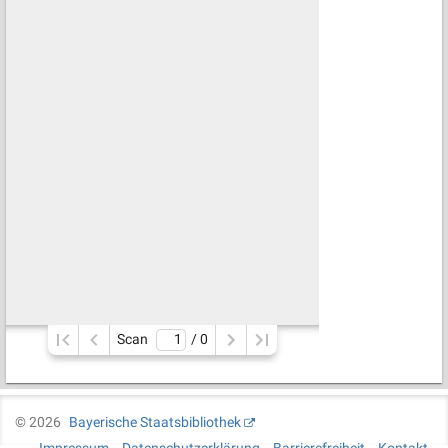
Scan
/ 
0
©
2026
Bayerische Staatsbibliothek
Impressum
Datenschutzerklärung
Barrierefreiheit
Kontakt