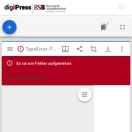
Toggl
navig
1
Mirador
TypeError: Failed to fetch
Viewer
Es ist ein Fehler aufgetreten
Technische Details