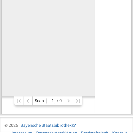
Scan
/ 
0
©
2026
Bayerische Staatsbibliothek
Impressum
Datenschutzerklärung
Barrierefreiheit
Kontakt