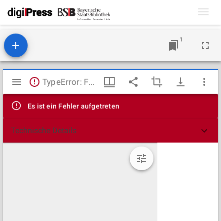
Toggl
navig
1
Mirador
TypeError: Failed to fetch
Viewer
Es ist ein Fehler aufgetreten
Technische Details