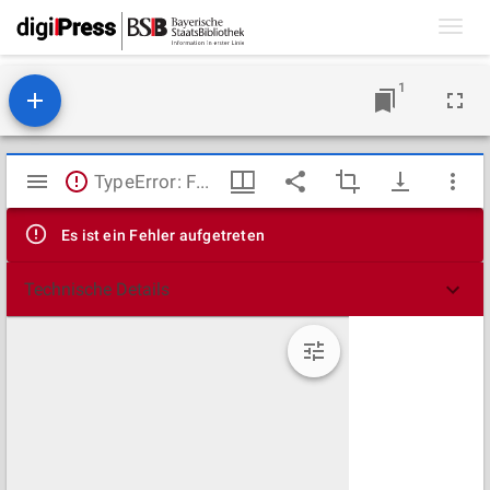
Toggl
navig
1
Mirador
TypeError: Failed to fetch
Viewer
Es ist ein Fehler aufgetreten
Technische Details