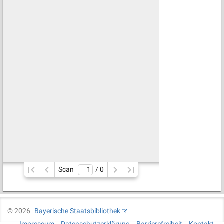
Scan
/ 
0
©
2026
Bayerische Staatsbibliothek
Impressum
Datenschutzerklärung
Barrierefreiheit
Kontakt