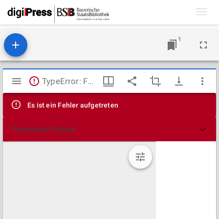
Toggl
navig
1
Mirador
TypeError: Failed to fetch
Viewer
Es ist ein Fehler aufgetreten
Technische Details