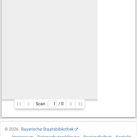
Scan
/ 
0
©
2026
Bayerische Staatsbibliothek
Impressum
Datenschutzerklärung
Barrierefreiheit
Kontakt