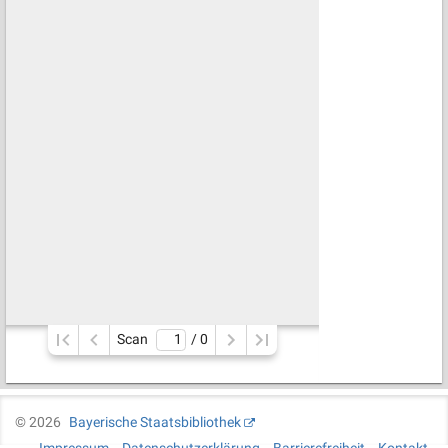
Scan
/ 
0
©
2026
Bayerische Staatsbibliothek
Impressum
Datenschutzerklärung
Barrierefreiheit
Kontakt