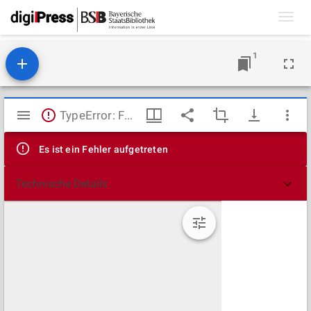
Toggl
navig
1
Mirador
TypeError: Failed to fetch
Viewer
Es ist ein Fehler aufgetreten
Technische Details