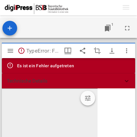
Toggl
navig
1
Mirador
TypeError: Failed to fetch
Viewer
Es ist ein Fehler aufgetreten
Technische Details