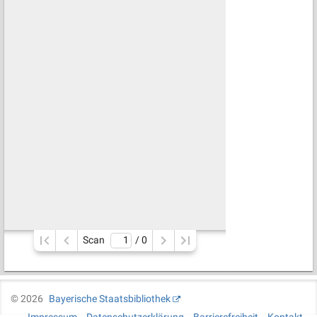
Scan
/ 
0
©
2026
Bayerische Staatsbibliothek
Impressum
Datenschutzerklärung
Barrierefreiheit
Kontakt