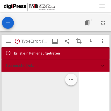
Toggl
navig
1
Mirador
TypeError: Failed to fetch
Viewer
Es ist ein Fehler aufgetreten
Technische Details