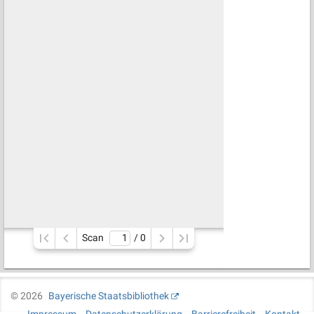
Scan
/ 
0
©
2026
Bayerische Staatsbibliothek
Impressum
Datenschutzerklärung
Barrierefreiheit
Kontakt