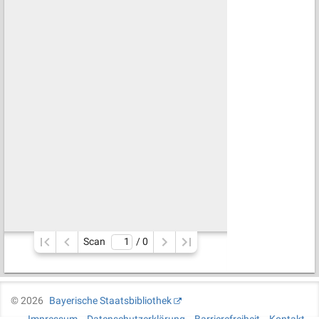
Scan
/ 
0
©
2026
Bayerische Staatsbibliothek
Impressum
Datenschutzerklärung
Barrierefreiheit
Kontakt