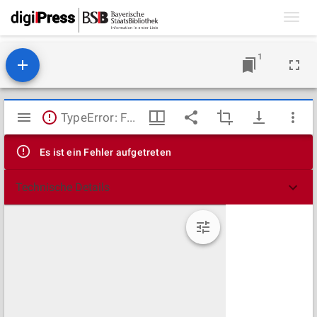
Toggl
navig
1
Mirador
TypeError: Failed to fetch
Viewer
Es ist ein Fehler aufgetreten
Technische Details