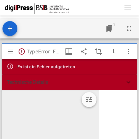
Toggl
navig
1
Mirador
TypeError: Failed to fetch
Viewer
Es ist ein Fehler aufgetreten
Technische Details