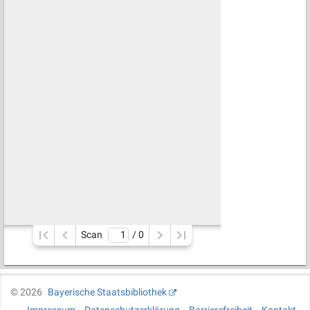
Scan
/ 
0
©
2026
Bayerische Staatsbibliothek
Impressum
Datenschutzerklärung
Barrierefreiheit
Kontakt