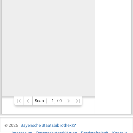
Scan
/ 
0
©
2026
Bayerische Staatsbibliothek
Impressum
Datenschutzerklärung
Barrierefreiheit
Kontakt