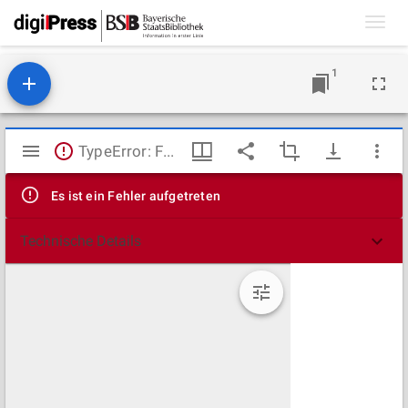
Toggl
navig
1
Mirador
TypeError: Failed to fetch
Viewer
Es ist ein Fehler aufgetreten
Technische Details