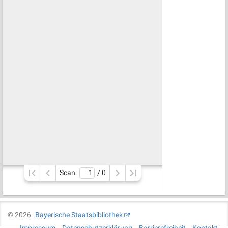
Scan
/ 
0
©
2026
Bayerische Staatsbibliothek
Impressum
Datenschutzerklärung
Barrierefreiheit
Kontakt