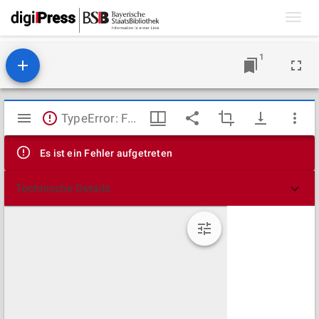
Toggl
navig
1
Mirador
TypeError: Failed to fetch
Viewer
Es ist ein Fehler aufgetreten
Technische Details