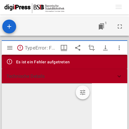
Toggl
navig
1
Mirador
TypeError: Failed to fetch
Viewer
Es ist ein Fehler aufgetreten
Technische Details