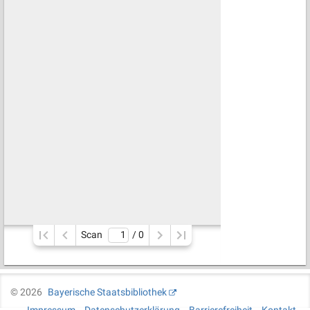
Scan
/ 
0
©
2026
Bayerische Staatsbibliothek
Impressum
Datenschutzerklärung
Barrierefreiheit
Kontakt