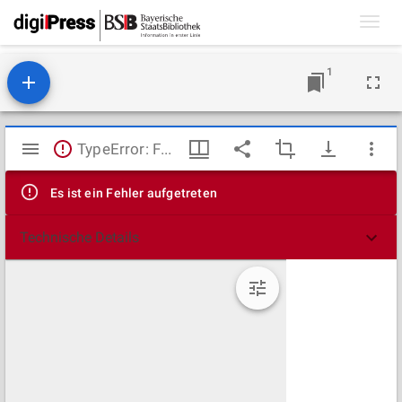
Toggl
navig
1
Mirador
TypeError: Failed to fetch
Viewer
Es ist ein Fehler aufgetreten
Technische Details