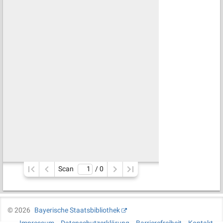
Scan
/ 
0
©
2026
Bayerische Staatsbibliothek
Impressum
Datenschutzerklärung
Barrierefreiheit
Kontakt