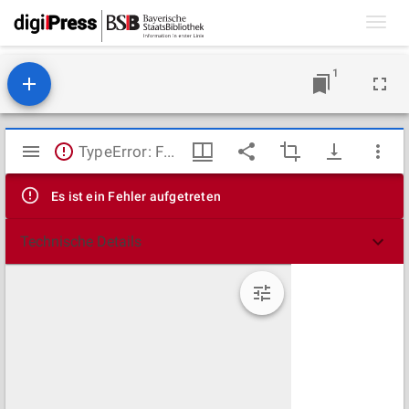
Toggl
navig
1
Mirador
TypeError: Failed to fetch
Viewer
Es ist ein Fehler aufgetreten
Technische Details