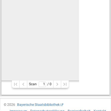
Scan
/ 
0
©
2026
Bayerische Staatsbibliothek
Impressum
Datenschutzerklärung
Barrierefreiheit
Kontakt