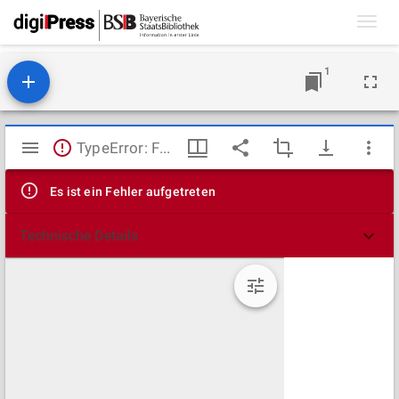
Toggl
navig
1
Mirador
TypeError: Failed to fetch
Viewer
Es ist ein Fehler aufgetreten
Technische Details