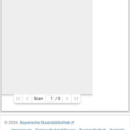
Scan
/ 
0
©
2026
Bayerische Staatsbibliothek
Impressum
Datenschutzerklärung
Barrierefreiheit
Kontakt