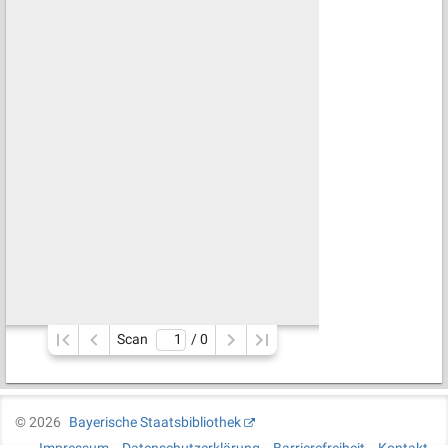
Scan
/ 
0
©
2026
Bayerische Staatsbibliothek
Impressum
Datenschutzerklärung
Barrierefreiheit
Kontakt