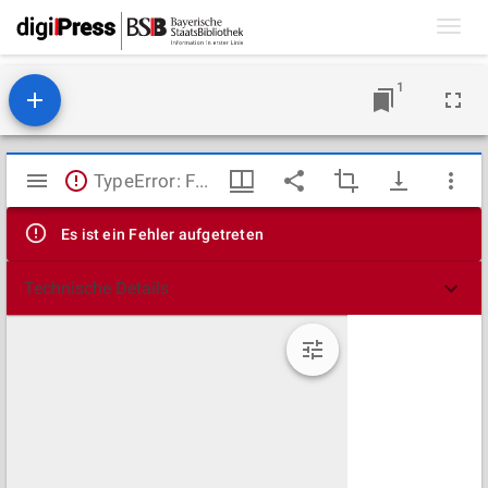
Toggl
navig
1
Mirador
TypeError: Failed to fetch
Viewer
Es ist ein Fehler aufgetreten
Technische Details