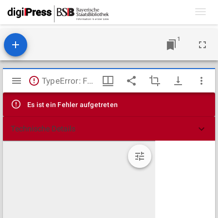
Toggl
navig
1
Mirador
TypeError: Failed to fetch
Viewer
Es ist ein Fehler aufgetreten
Technische Details