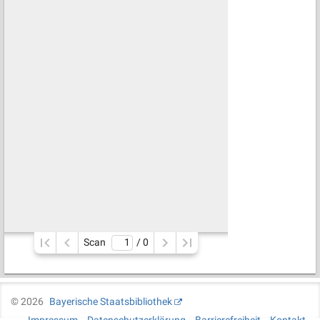
Scan
/ 
0
©
2026
Bayerische Staatsbibliothek
Impressum
Datenschutzerklärung
Barrierefreiheit
Kontakt