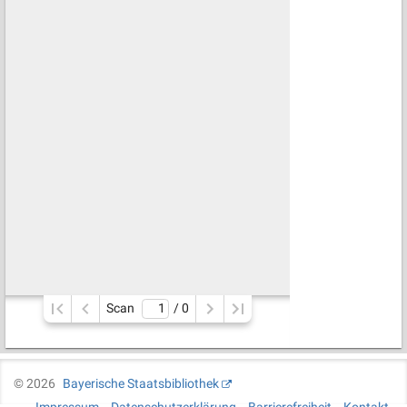
Scan
/ 
0
©
2026
Bayerische Staatsbibliothek
Impressum
Datenschutzerklärung
Barrierefreiheit
Kontakt