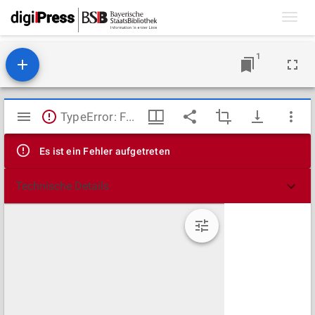
Toggl
navig
1
Mirador
TypeError: Failed to fetch
Viewer
Es ist ein Fehler aufgetreten
Technische Details