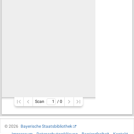
Scan
/ 
0
©
2026
Bayerische Staatsbibliothek
Impressum
Datenschutzerklärung
Barrierefreiheit
Kontakt