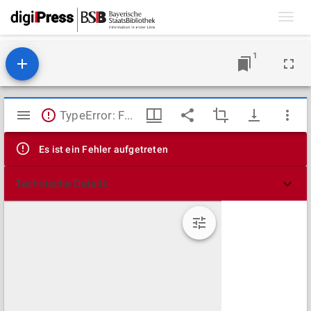
Toggl
navig
1
Mirador
TypeError: Failed to fetch
Viewer
Es ist ein Fehler aufgetreten
Technische Details