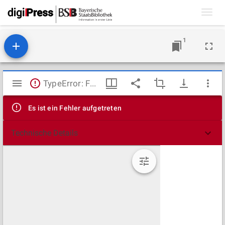
Toggl
navig
1
Mirador
TypeError: Failed to fetch
Viewer
Es ist ein Fehler aufgetreten
Technische Details