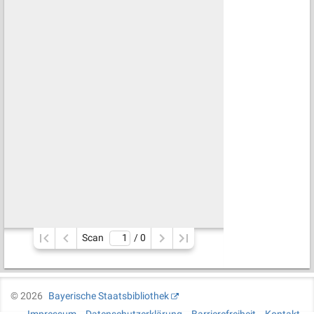
Scan
/ 
0
©
2026
Bayerische Staatsbibliothek
Impressum
Datenschutzerklärung
Barrierefreiheit
Kontakt